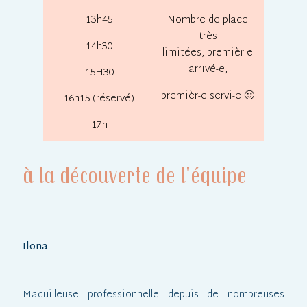
13h45
Nombre de place
très
14h30
limitées,
premièr-e
arrivé-e,
15H30
premièr-e servi-e 🙂
16h15 (réservé)
17h
à la découverte de l'équipe
Ilona
Maquilleuse professionnelle depuis de nombreuses