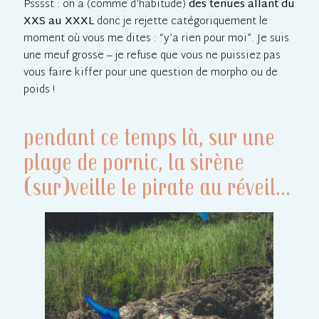
Psssst : on a (comme d’habitude)
des tenues allant du
XXS au XXXL
donc je rejette catégoriquement le
moment où vous me dites : “y’a rien pour moi”. Je suis
une meuf grosse – je refuse que vous ne puissiez pas
vous faire kiffer pour une question de morpho ou de
poids !
pendant ce temps là, sur une
plage de pornic, la sirène
(sur)veille le pirate au réveil...